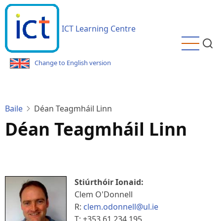
Téigh
ar
ICT Learning Centre
aghaidh
chuig
an
Change to English version
bpríomhábhar
Baile
Déan Teagmháil Linn
Déan Teagmháil Linn
Stiúrthóir Ionaid:
Clem O'Donnell
R:
clem.odonnell@ul.ie
T: +353 61 234 195