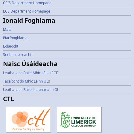
CSIS Department Homepage
ECE Department Homepage
Ionaid Foghlama
Mata
Piarfhoghlama
Eolaíocht
Scríbhneoireacht
Naisc Úsáideacha
Leathanach Baile Mhic Léinn ECE
Tacaíocht do Mhic Léinn UL
s
Leathanach Baile Leabharlann OL
CTL